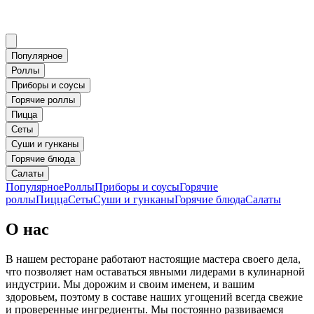
Популярное
Роллы
Приборы и соусы
Горячие роллы
Пицца
Сеты
Суши и гунканы
Горячие блюда
Салаты
Популярное
Роллы
Приборы и соусы
Горячие
роллы
Пицца
Сеты
Суши и гунканы
Горячие блюда
Салаты
О нас
В нашем ресторане работают настоящие мастера своего дела,
что позволяет нам оставаться явными лидерами в кулинарной
индустрии. Мы дорожим и своим именем, и вашим
здоровьем, поэтому в составе наших угощений всегда свежие
и проверенные ингредиенты. Мы постоянно развиваемся