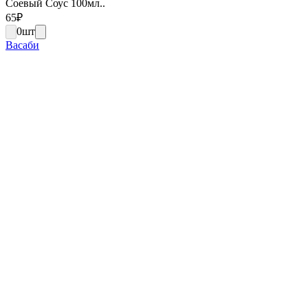
Соевый Соус 100мл..
65
₽
0
шт
Васаби