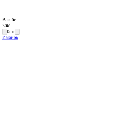
Васаби
30
₽
0
шт
Имбирь