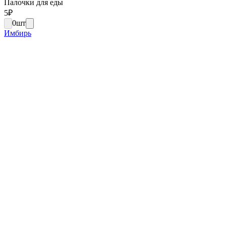
Палочки для еды
5
₽
0
шт
Имбирь