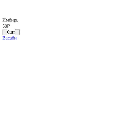
Имбирь
50
₽
0
шт
Васаби