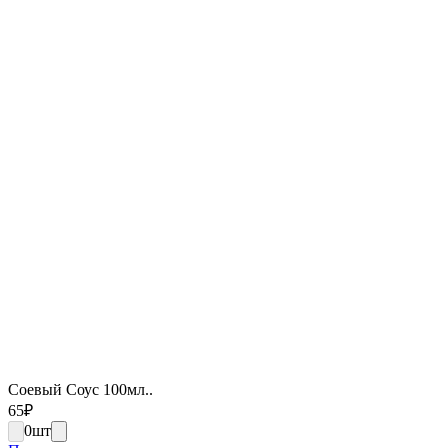
Соевый Соус 100мл..
65
₽
0
шт