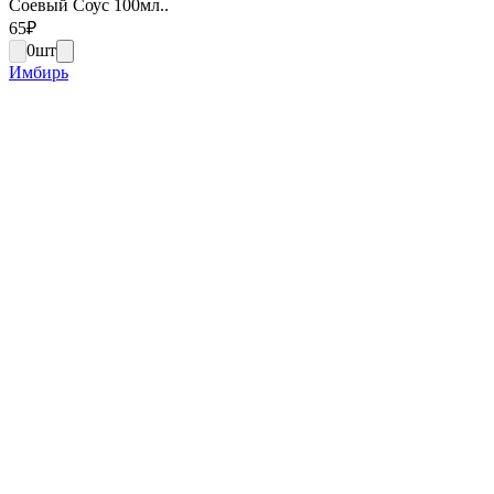
Соевый Соус 100мл..
65
₽
0
шт
Имбирь