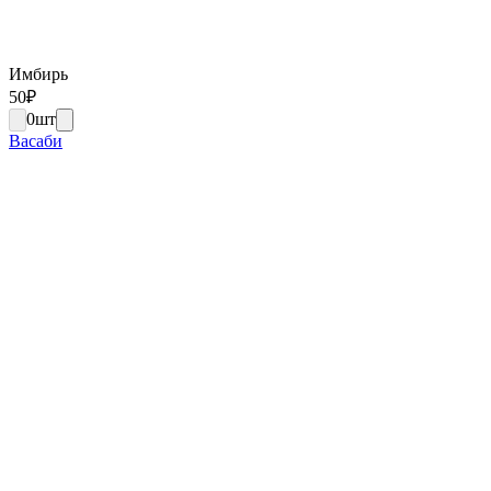
Имбирь
50
₽
0
шт
Васаби