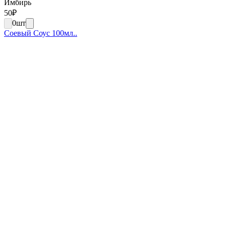
Имбирь
50
₽
0
шт
Соевый Соус 100мл..