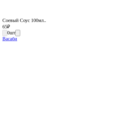
Соевый Соус 100мл..
65
₽
0
шт
Васаби