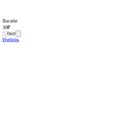
Васаби
30
₽
0
шт
Имбирь