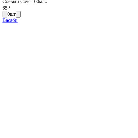
Соевый Соус 100мл..
65
₽
0
шт
Васаби