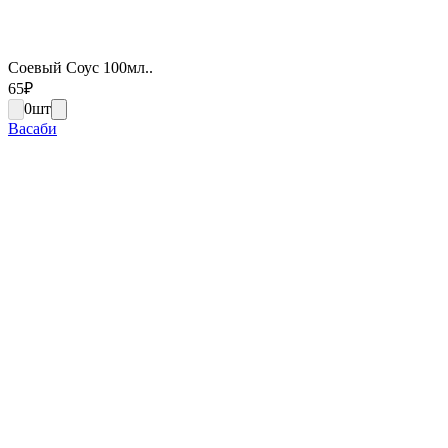
Соевый Соус 100мл..
65
₽
0
шт
Васаби