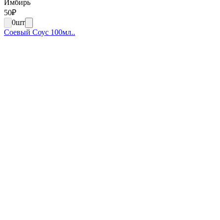
Имбирь
50
₽
0
шт
Соевый Соус 100мл..