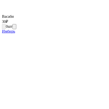
Васаби
30
₽
0
шт
Имбирь