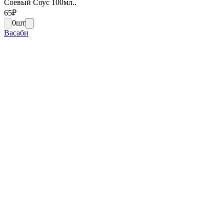
Соевый Соус 100мл..
65
₽
0
шт
Васаби